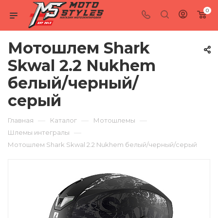
0
Мотошлем Shark
Skwal 2.2 Nukhem
белый/черный/
серый
—
—
—
Главная
Каталог
Мотошлемы
—
Шлемы интегралы
Мотошлем Shark Skwal 2.2 Nukhem белый/черный/серый