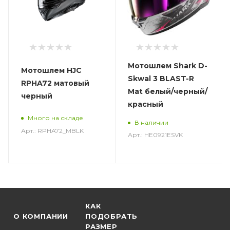
Мотошлем Shark D-
Мотошлем HJC
Skwal 3 BLAST-R
RPHA72 матовый
Mat белый/черный/
черный
красный
Много на складе
В наличии
Арт.: RPHA72_MBLK
Арт.: HE0921ESVK
КАК
О КОМПАНИИ
ПОДОБРАТЬ
РАЗМЕР