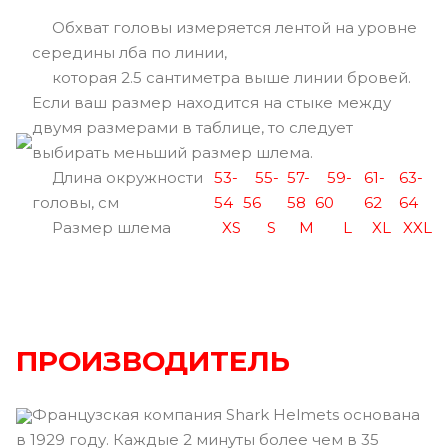
Обхват головы измеряется лентой на уровне
середины лба по линии,
которая 2.5 сантиметра выше линии бровей.
Если ваш размер находится на стыке между
двумя размерами в таблице, то следует
выбирать меньший размер шлема.
Длина окружности
53-
55-
57-
59-
61-
63-
головы, см
54
56
58
60
62
64
Размер шлема
XS
S
M
L
XL
XXL
ПРОИЗВОДИТЕЛЬ
Французская компания Shark Helmets основана
в 1929 году. Каждые 2 минуты более чем в 35