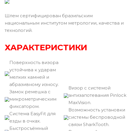
Шлем сертифицирован бразильским
национальным институтом метрологии, качества и
технологий.
ХАРАКТЕРИСТИКИ
Поверхность визора
устойчива к ударам
мелких камней и
абразивному износу.
Визор с системой
Замок ремешка с
антизапотевания Pinlock
микрометрическим
MaxVision.
фиксатором.
Возможность установки
Cистема EasyFit для
системы беспроводной
езды в очках.
связи SharkTooth.
Быстросъёмный