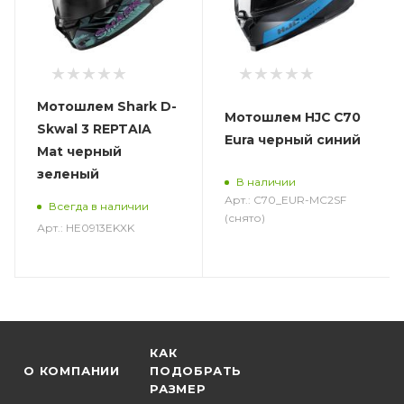
Мотошлем Shark D-
Мотошлем HJC C70
Skwal 3 REPTAIA
Eura черный синий
Mat черный
зеленый
В наличии
Арт.: C70_EUR-MC2SF
Всегда в наличии
(снято)
Арт.: HE0913EKXK
КАК
О КОМПАНИИ
ПОДОБРАТЬ
РАЗМЕР