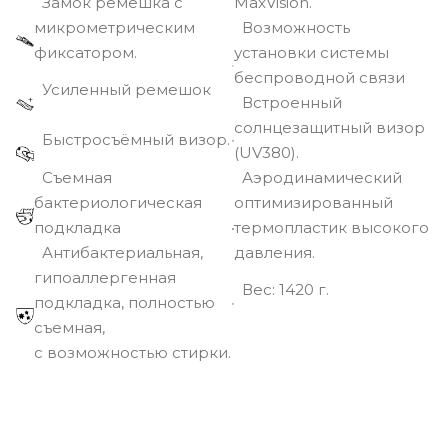
Замок ремешка с
MaxVision.
микрометрическим
Возможность
фиксатором.
установки системы
беспроводной связи
Усиленный ремешок
Встроенный
солнцезащитный визор
Быстросъёмный визор.
(UV380).
Съемная
Аэродинамический
бактериологическая
оптимизированный
подкладка
термопластик высокого
Антибактериальная,
давления.
гипоаллергенная
Вec: 1420 г.
подкладка, полностью
съемная,
с возможностью стирки.