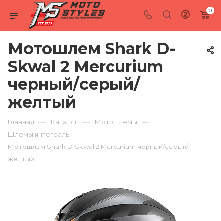
0
Мотошлем Shark D-
Skwal 2 Mercurium
черный/серый/
желтый
—
—
—
Главная
Каталог
Мотошлемы
—
Шлемы интегралы
Мотошлем Shark D-Skwal 2 Mercurium черный/серый/
желтый