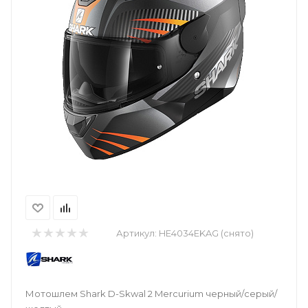
Артикул:
HE4034EKAG (снято)
Мотошлем Shark D-Skwal 2 Mercurium черный/серый/