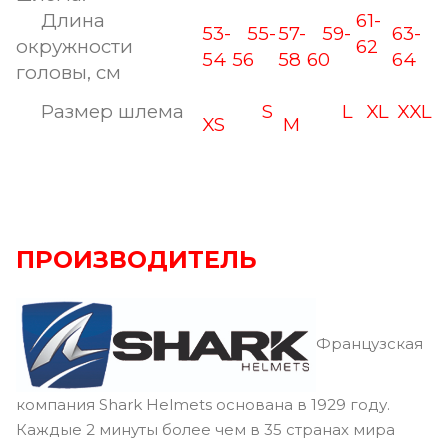
Длина
61-
53-
55-
57-
59-
63-
окружности
62
54
56
58
60
64
головы, см
Размер шлема
S
L
XL
XXL
XS
M
ПРОИЗВОДИТЕЛЬ
Французская
компания Shark Helmets основана в 1929 году.
Каждые 2 минуты более чем в 35 странах мира