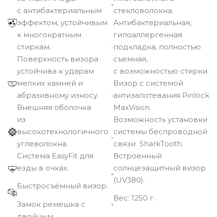
с антибактериальным
стекловолокна.
эффектом, устойчивым
Антибактериальная,
к многократным
гипоаллергенная
стиркам.
подкладка, полностью
Поверхность визора
съемная,
устойчива к ударам
с возможностью стирки.
мелких камней и
Визор с системой
абразивному износу.
антизапотевания Pinlock
Внешняя оболочка
MaxVision.
из
Возможность установки
высокотехнологичного
системы беспроводной
углеволокна.
связи SharkTooth.
Cистема EasyFit для
Встроенный
езды в очках.
солнцезащитный визор
(UV380).
Быстросъёмный визор.
Вec: 1250 г.
Замок ремешка с
двойным