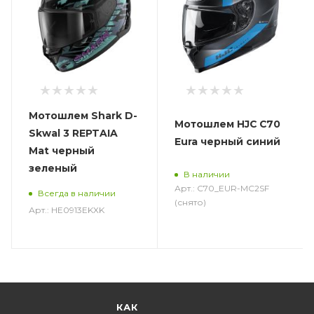
Мотошлем Shark D-
Мотошлем HJC C70
Skwal 3 REPTAIA
Eura черный синий
Mat черный
зеленый
В наличии
Арт.: C70_EUR-MC2SF
Всегда в наличии
(снято)
Арт.: HE0913EKXK
КАК