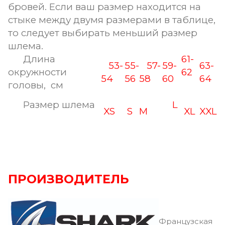
бровей. Если ваш размер находится на
стыке между двумя размерами в таблице,
то следует выбирать меньший размер
шлема.
Длина
61-
53-
55-
57-
59-
63-
окружности
62
54
56
58
60
64
головы, см
Размер шлема
L
XS
S
M
XL
XXL
ПРОИЗВОДИТЕЛЬ
Французская