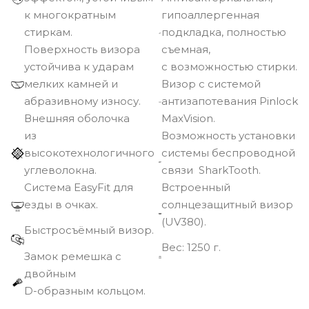
к многократным
гипоаллергенная
стиркам.
подкладка, полностью
Поверхность визора
съемная,
устойчива к ударам
с возможностью стирки.
мелких камней и
Визор с системой
абразивному износу.
антизапотевания Pinlock
Внешняя оболочка
MaxVision.
из
Возможность установки
высокотехнологичного
системы беспроводной
углеволокна.
связи SharkTooth.
Cистема EasyFit для
Встроенный
езды в очках.
солнцезащитный визор
(UV380).
Быстросъёмный визор.
Вec: 1250 г.
Замок ремешка с
двойным
D-образным кольцом.