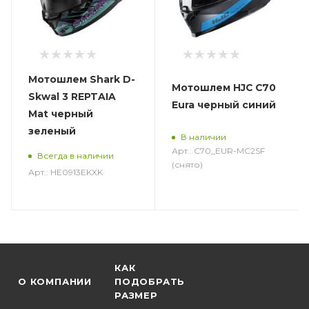
Мотошлем Shark D-
Мотошлем HJC C70
Skwal 3 REPTAIA
Eura черный синий
Mat черный
зеленый
В наличии
Арт.: C70_EUR-MC2SF
Всегда в наличии
(снято)
Арт.: HE0913EKXK
КАК
О КОМПАНИИ
ПОДОБРАТЬ
РАЗМЕР