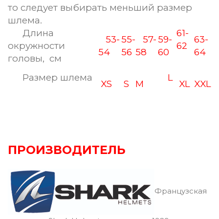
то следует выбирать меньший размер
шлема.
Длина
61-
53-
55-
57-
59-
63-
окружности
62
54
56
58
60
64
головы, см
Размер шлема
L
XS
S
M
XL
XXL
ПРОИЗВОДИТЕЛЬ
Французская