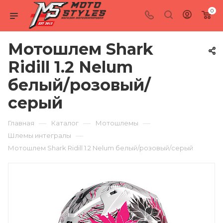
0
Мотошлем Shark
Ridill 1.2 Nelum
белый/розовый/
серый
—
—
—
Главная
Каталог
Мотошлемы
—
Шлемы интегралы
Мотошлем Shark Ridill 1.2 Nelum белый/розовый/серый