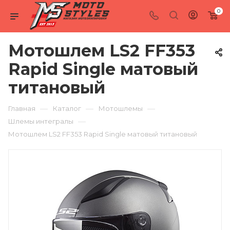
0
Мотошлем LS2 FF353
Rapid Single матовый
титановый
—
—
—
Главная
Каталог
Мотошлемы
—
Шлемы интегралы
Мотошлем LS2 FF353 Rapid Single матовый титановый