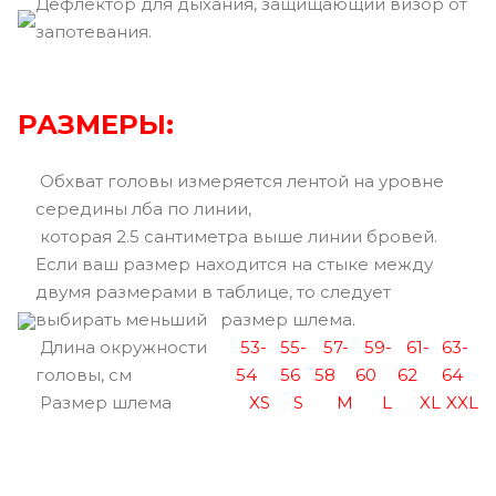
Дефлектор для дыхания, защищающий визор от
запотевания.
РАЗМЕРЫ:
Обхват головы измеряется лентой на уровне
середины лба по линии,
которая 2.5 сантиметра выше линии бровей.
Если ваш размер находится на стыке между
двумя размерами в таблице, то следует
выбирать меньший размер шлема.
Длина окружности
53-
55-
57-
59-
61-
63-
головы, см
54
56
58
60
62
64
Размер шлема
XS
S
M
L
XL
XXL