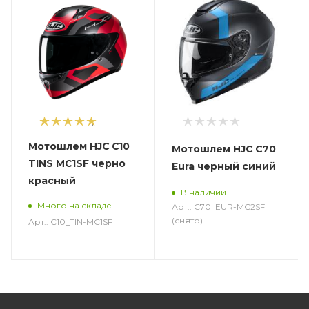
1
Мотошлем HJC C10
Мотошлем HJC C70
TINS MC1SF черно
Eura черный синий
красный
В наличии
Много на складе
Арт.: C70_EUR-MC2SF
(снято)
Арт.: C10_TIN-MC1SF