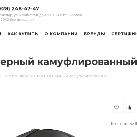
928) 248-47-47
аснодар, ул. Уральская, дом 99, ТЦ Вега, 2й этаж
 - 20:00 без выходных
Ы
КАК КУПИТЬ
О КОМПАНИИ
БРЕНДЫ
СЕРТИФИ
черный камуфлированны
—
Мотошлем IMX MXT-01 черный камуфлированный
Мотошлем I