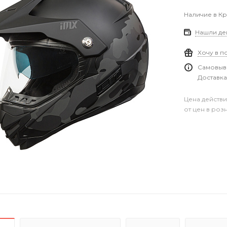
Наличие в К
Нашли де
Хочу в п
Самовыво
Доставка
Цена действи
от цен в роз