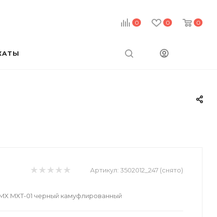
0
0
0
КАТЫ
й
Артикул:
3502012_247 (снято)
MX MXT-01 черный камуфлированный