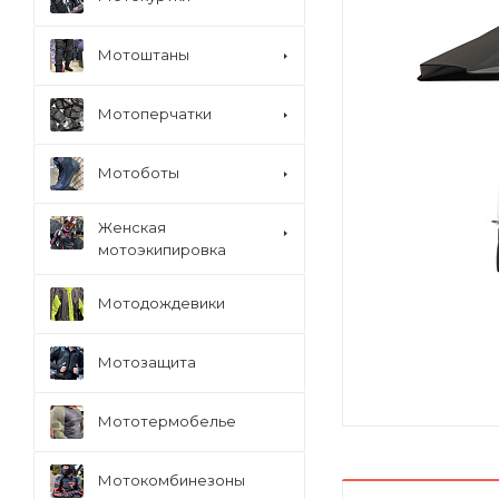
Мотоштаны
Мотоперчатки
Мотоботы
Женская
мотоэкипировка
Мотодождевики
Мотозащита
Мототермобелье
Мотокомбинезоны