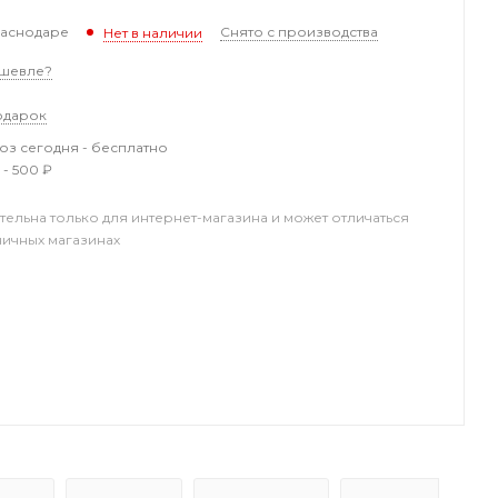
раснодаре
Снято с производства
Нет в наличии
шевле?
одарок
з сегодня - бесплатно
 - 500 ₽
тельна только для интернет-магазина и может отличаться
ничных магазинах