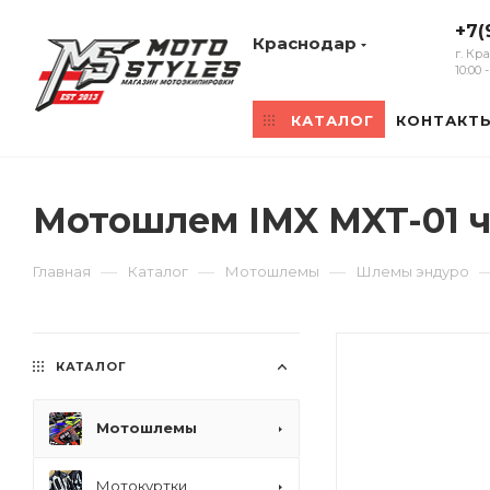
+7(
Краснодар
г. Кр
10:00
КАТАЛОГ
КОНТАКТ
Мотошлем IMX MXT-01 
—
—
—
Главная
Каталог
Мотошлемы
Шлемы эндуро
КАТАЛОГ
Мотошлемы
Мотокуртки