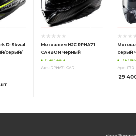
rk D-Skwal
Мотошлем HJC RPHA71
Мотошл
ый/серый/
CARBON черный
серый 
В наличии
В нали
Арт.: RPHA71-CAR
Арт.: F7
29 40
/шт
shop@motost