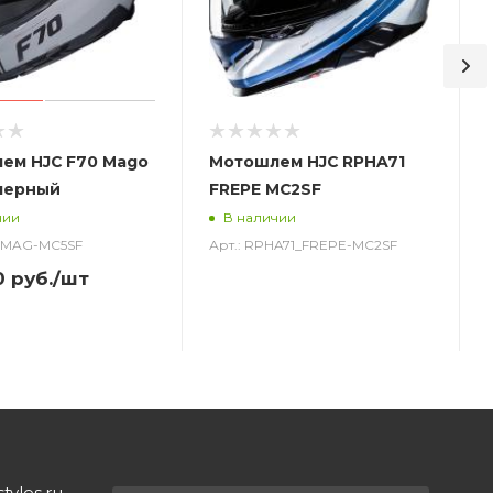
ем HJC F70 Mago
Мотошлем HJC RPHA71
черный
FREPE MC2SF
чии
В наличии
0_MAG-MC5SF
Арт.: RPHA71_FREPE-MC2SF
0
руб.
/шт
yles.ru