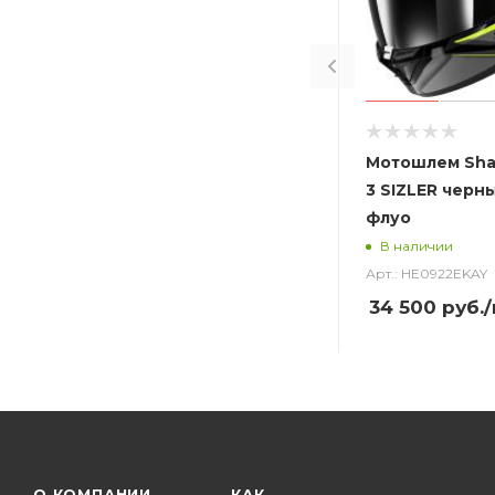
Мотошлем Sha
3 SIZLER черн
флуо
В наличии
Арт.: HE0922EKAY
34 500
руб.
О КОМПАНИИ
КАК