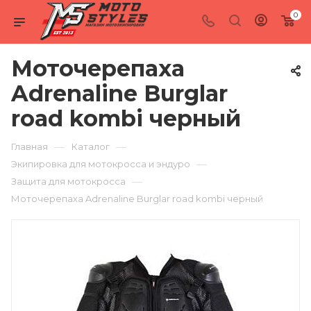
0
Моточерепаха
Adrenaline Burglar
road kombi черный
—
—
Главная
Каталог
—
Экипировка для мотокросса и эндуро
—
Защита для мотокросса
Моточерепаха Adrenaline Burglar road kombi черный