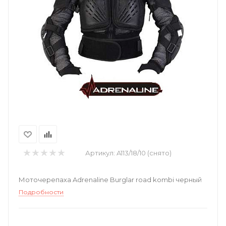
Артикул:
A113/18/10 (снято)
Моточерепаха Adrenaline Burglar road kombi черный
Подробности